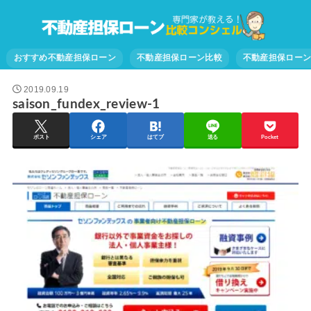
おすすめ不動産担保ローン
不動産担保ローン比較
不動産担保ロー
2019.09.19
saison_fundex_review-1
ポスト
シェア
はてブ
送る
Pocket