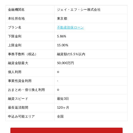
金融機関名
ジェイ・エフ・シー株式会社
本社所在地
東京都
プラン名
不動産担保ローン
下限金利
5.86%
上限金利
15.00%
事務手数料（税込）
融資額の5.5％以内
融資金額最大
50,000万円
個人利用
○
事業性資金利用
-
おまとめ・借り換え利用
○
融資スピード
最短3日
最長返済期間
120ヶ月
申込み可能エリア
全国