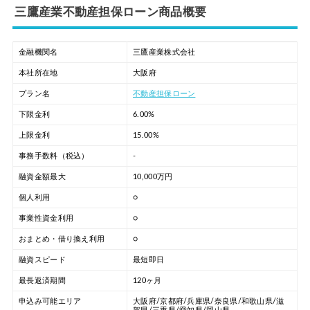
三鷹産業不動産担保ローン商品概要
金融機関名
三鷹産業株式会社
本社所在地
大阪府
プラン名
不動産担保ローン
下限金利
6.00%
上限金利
15.00%
事務手数料（税込）
-
融資金額最大
10,000万円
個人利用
○
事業性資金利用
○
おまとめ・借り換え利用
○
融資スピード
最短即日
最長返済期間
120ヶ月
申込み可能エリア
大阪府/京都府/兵庫県/奈良県/和歌山県/滋