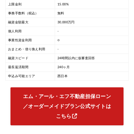
上限金利
15.00%
事務手数料（税込）
無料
融資金額最大
30,000万円
個人利用
-
事業性資金利用
○
おまとめ・借り換え利用
-
融資スピード
24時間以内に仮審査回答
最長返済期間
240ヶ月
申込み可能エリア
西日本
エム・アール・エフ不動産担保ローン
／オーダーメイドプラン公式サイトは
こちら