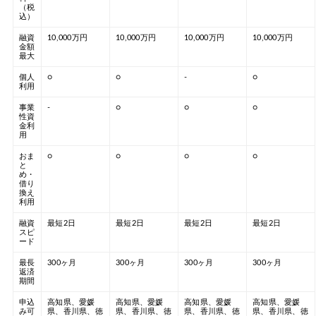
（税
込）
融資
10,000万円
10,000万円
10,000万円
10,000万円
金額
最大
個人
○
○
-
○
利用
事業
-
○
○
○
性資
金利
用
おま
○
○
○
○
と
め・
借り
換え
利用
融資
最短2日
最短2日
最短2日
最短2日
スピ
ード
最長
300ヶ月
300ヶ月
300ヶ月
300ヶ月
返済
期間
申込
高知県、愛媛
高知県、愛媛
高知県、愛媛
高知県、愛媛
み可
県、香川県、徳
県、香川県、徳
県、香川県、徳
県、香川県、徳