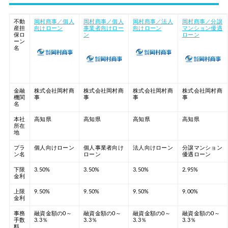
不動
岡村商事／個人
岡村商事／個人
岡村商事／法人
岡村商事／分譲
産担
向けローン
事業者向けロー
向けローン
マンション優遇
保ロ
ン
ローン
ーン
名
金融
株式会社岡村商
株式会社岡村商
株式会社岡村商
株式会社岡村商
機関
事
事
事
事
名
本社
高知県
高知県
高知県
高知県
所在
地
プラ
個人向けローン
個人事業者向け
法人向けローン
分譲マンション
ン名
ローン
優遇ローン
下限
3.50%
3.50%
3.50%
2.95%
金利
上限
9.50%
9.50%
9.50%
9.00%
金利
事務
融資金額の0～
融資金額の0～
融資金額の0～
融資金額の0～
手数
3.3％
3.3％
3.3％
3.3％
料