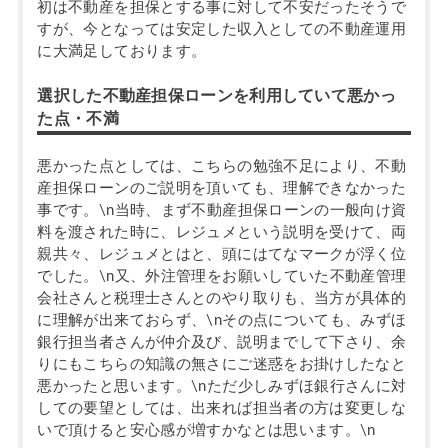
初は不動産を担保とする事に対して不安だったそうで
すが、今となっては安定した収入としての不動産運用
に大満足しております。
選択した不動産担保ローンを利用していて悪かっ
た点・不満
悪かった点としては、こちらの勉強不足により、不動
産担保ローンのご説明を頂いても、理解できなかった
事です。\n当時、まず不動産担保ローンの一般向け資
料を渡された時に、レジュメという説明を受けて、両
親共々、レジュメとはと、頭にはてなマークが浮く位
でした。\n又、外注管理をお願いしていた不動産管理
会社さんと税理士さんとのやり取りも、当方が具体的
に理解が出来ておらず、\nその点についても、みずほ
銀行担当者さんが仲介及び、説明までして下さり、余
りにもこちらの知識の無さにご迷惑をお掛けしたなと
悪かったと思います。\nただ少しみずほ銀行さんに対
しての要望としては、出来れば担当者の方は変更しな
いで頂けると安心感が増すかなとは思います。\n