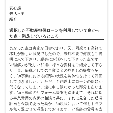
安心感
来店不要
紹介
選択した不動産担保ローンを利用していて良かっ
た点・満足しているところ
良かった点は実家が田舎であり、又、両親とも高齢で
移動が難しい状況でしたので、来店不要で何度もご説
明に来て下さり、親身にお話をして下さった点です。
\n理解力が乏しい私達に様々な資料をご紹介して下さ
り、又、節税としての事業資金の見直しの提案も多
く、\n事業における細部の状況を具体性を持って評価
して頂きました。\nただ、予想以上にローンの総額が
低くなってしまい、逆に申し訳なかった部分もありま
す。\n不動産のリフォーム提案を踏まえて、それに係
る事業費用の内訳の相談と共に、それに見合った返済
計画と金額であった為か、\n現状において何もトラブ
ル無く過ごせて満足しております。\n高齢の父母も当