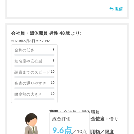
返信
会社員・団体職員 男性 48歳
より:
2020年6月6日 5:57 PM
9
金利の低さ
9
知名度や安心感
10
融資までのスピード
10
審査の通りやすさ
10
限度額の大きさ
職種：
会社員・団体職員
不動産担保ローン資金使途：
借り
総合評価
換え
9.6点
／10点
不動産担保ローン利用額／限度