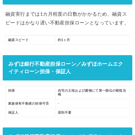
融資実行までは1カ月程度の日数がかかるため、融資ス
ピードはかなり遅い不動産担保ローンとなっています。
融資スピード
約1ヶ月
みずほ銀行不動産担保ローン／みずほホームエク
イティローン担保・保証人
担保
自宅の土地および建物にて第一順位の根抵当
権
家族保有不動産の担保可否
-
保証人
原則不要