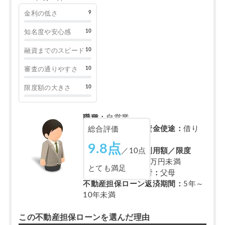
9
金利の低さ
10
知名度や安心感
10
融資までのスピード
10
審査の通りやすさ
10
限度額の大きさ
職種：
自営業
不動産担保ローン資金使途：
借り
総合評価
換え
9.8点
／10点
不動産担保ローン利用額／限度
額：
500万円～600万円未満
とても満足
担保不動産の所有者：
父母
不動産担保ローン返済期間：
5年～
10年未満
この不動産担保ローンを選んだ理由