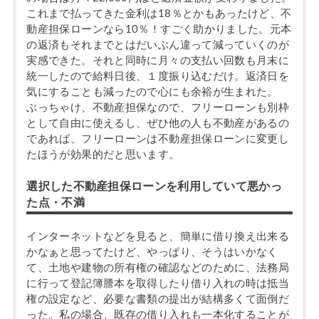
これまで払ってきた金利は18％とかもあったけど、不
動産担保ローンなら10％！すごく助かりました。元本
の返済もそれまでとはだいぶん違って減っていくのが
実感できた。それと同時に月々の支払い回数も月末に
統一したので給料日後、１度振り込むだけ。返済日を
気にすることも減ったので心にも余裕が生まれた。
ぶっちゃけ、不動産担保なので、フリーローンも別枠
として自由に使えるし、ぜひ他の人も不動産があるの
であれば、フリーローンは不動産担保ローンに変更し
たほうが効果的だと思います。
選択した不動産担保ローンを利用していて悪かっ
た点・不満
インターネットなどを見ると、簡単に借り換え出来る
かなぁと思ってたけど、やっぱり、そうはいかなく
て、土地や建物の所有権の確認などのために、法務局
に行って登記簿謄本を取得したり借り入れの時は抵当
権の設定など、必要な書類の提出が結構多くて面倒だ
った。私の場合、既存の借り入れも一本化することが