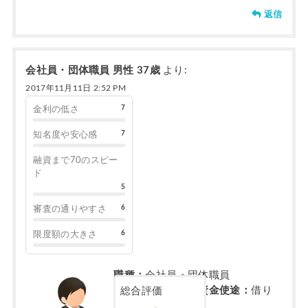
返信
会社員・団体職員 男性 37歳
より:
2017年11月11日 2:52 PM
7
金利の低さ
7
知名度や安心感
融資まで70のスピー
ド
5
6
審査の通りやすさ
6
限度額の大きさ
職種：
会社員・団体職員
不動産担保ローン資金使途：
借り
総合評価
換え