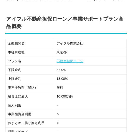
アイフル不動産担保ローン／事業サポートプラン商
品概要
金融機関名
アイフル株式会社
本社所在地
東京都
プラン名
不動産担保ローン
下限金利
3.00%
上限金利
18.00%
事務手数料（税込）
無料
融資金額最大
10,000万円
個人利用
-
事業性資金利用
○
おまとめ・借り換え利用
○
融資スピード
-