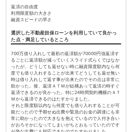
返済の自由度
利用限度額の大きさ
融資スピードの早さ
選択した不動産担保ローンを利用していて良かっ
た点・満足しているところ
700万借り入れして最初の返済額が70000円強返済す
るごとに返済額が減っていくスライド式らくではなか
ったが、どうしても返せない時に融資限度額内なら何
度でも借り入れすることが出来てどうしても返せ無い
時は借り入れして返す事が出来たのでその点は非常に
助かった。後、返済ＡＴＭが結構あって返済の時すぐ
返済できるのが良かった。特に24時間契約機横のＡＴ
Ｍから返済できるのはたすかりました。
それと限度額以内なら何度でも借り入れすることが可
能だったので予期せぬ出費や緊急のお金の調達にも非
常に助かったので大きなを抱えているので人付き合い
がおろそかになってしまいがちとおもっていたのです
が急な出費にも対応できたのでたすかりました。