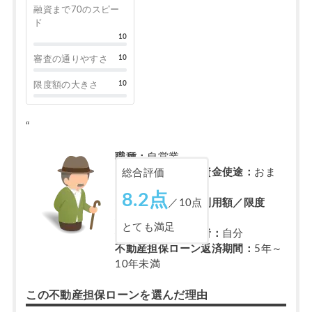
融資まで70のスピー
ド
10
10
審査の通りやすさ
10
限度額の大きさ
“
職種：
自営業
不動産担保ローン資金使途：
おま
総合評価
とめ
8.2点
／10点
不動産担保ローン利用額／限度
額：
～50万円未満
とても満足
担保不動産の所有者：
自分
不動産担保ローン返済期間：
5年～
10年未満
この不動産担保ローンを選んだ理由