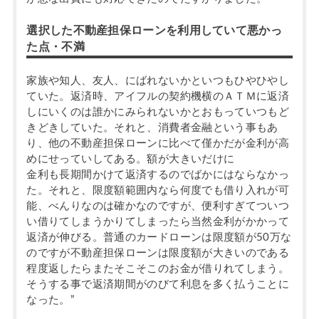
選択した不動産担保ローンを利用していて悪かっ
た点・不満
家族や知人、友人、にばれないかといつもひやひやし
ていた。返済時、アイフルの契約機横のＡＴＭに返済
しにいくのは誰かにみられないかとおもっていつもど
きどきしていた。それと、消費者金融という事もあ
り、他の不動産担保ローンに比べて僅かだが金利が高
めにせっていしてある。額が大きいだけに
金利も長期間かけて返済するのでばかにはならなかっ
た。それと、限度額範囲内なら何度でも借り入れが可
能、べんりなのは確かなのですが、便利すぎてついつ
い借りてしまうかりてしまったら当然金利がかかって
返済が伸びる。普通のカードローンは限度額が50万な
のですが不動産担保ローンは限度額が大きいのである
程度返したらまたそこそこのお金が借りれてしまう。
そうする事で返済期間がのびて利息を多く払うことに
なった。”