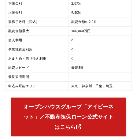
下限金利
2.87%
上限金利
9.50%
事務手数料（税込）
融資金額の2.2％
融資金額最大
100,000万円
個人利用
○
事業性資金利用
○
おまとめ・借り換え利用
○
融資スピード
最短3日
最長返済期間
-
申込み可能エリア
東京、神奈川、千葉、埼玉
オープンハウスグループ「アイビーネ
ット」／不動産担保ローン公式サイト
はこちら