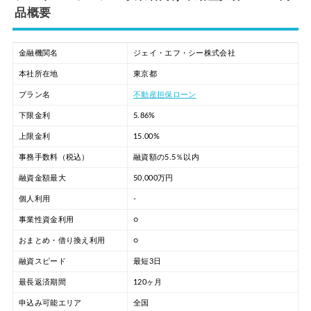
品概要
金融機関名
ジェイ・エフ・シー株式会社
本社所在地
東京都
プラン名
不動産担保ローン
下限金利
5.86%
上限金利
15.00%
事務手数料（税込）
融資額の5.5％以内
融資金額最大
50,000万円
個人利用
-
事業性資金利用
○
おまとめ・借り換え利用
○
融資スピード
最短3日
最長返済期間
120ヶ月
申込み可能エリア
全国