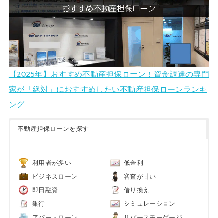
【2025年】おすすめ不動産担保ローン！資金調達の専門
家が「絶対」におすすめしたい不動産担保ローンランキ
ング
不動産担保ローンを探す
利用者が多い
低金利
ビジネスローン
審査が甘い
即日融資
借り換え
銀行
シミュレーション
アパートローン
リバースモーゲージ