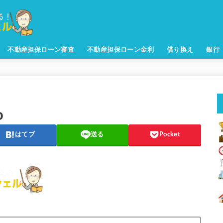
不動産担保ローン審査
不動産担保ローン金利
借り換え
銀行
o
はてブ
送る
Pocket