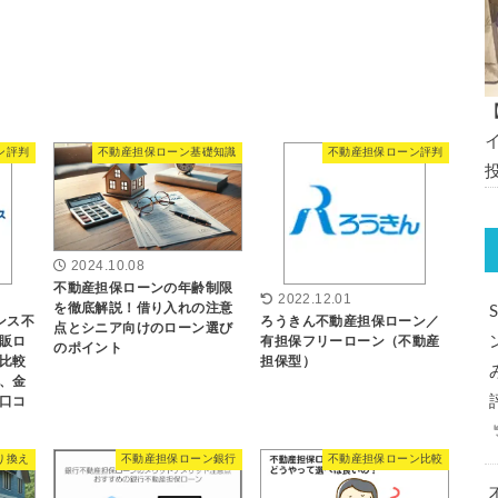
ン評判
不動産担保ローン基礎知識
不動産担保ローン評判
2024.10.08
不動産担保ローンの年齢制限
2022.12.01
を徹底解説！借り入れの注意
ンス不
ろうきん不動産担保ローン／
点とシニア向けのローン選び
販ロ
有担保フリーローン（不動産
のポイント
比較
担保型）
、金
口コ
り換え
不動産担保ローン銀行
不動産担保ローン比較