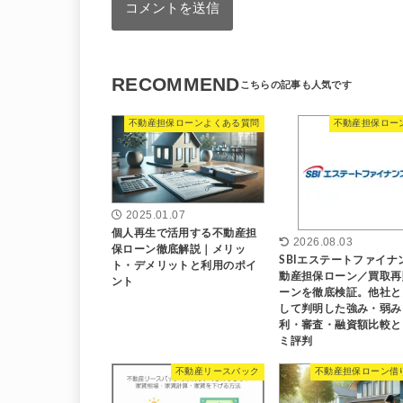
RECOMMEND
不動産担保ローンよくある質問
不動産担保ロー
2025.01.07
個人再生で活用する不動産担
2026.08.03
保ローン徹底解説｜メリッ
SBIエステートファイナ
ト・デメリットと利用のポイ
動産担保ローン／買取再
ント
ーンを徹底検証。他社と
して判明した強み・弱み
利・審査・融資額比較と
ミ評判
不動産リースバック
不動産担保ローン借