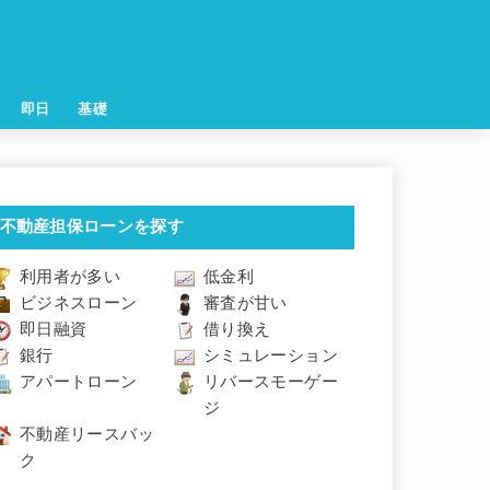
即日
基礎
不動産担保ローンを探す
利用者が多い
低金利
ビジネスローン
審査が甘い
即日融資
借り換え
銀行
シミュレーション
アパートローン
リバースモーゲー
ジ
不動産リースバッ
ク