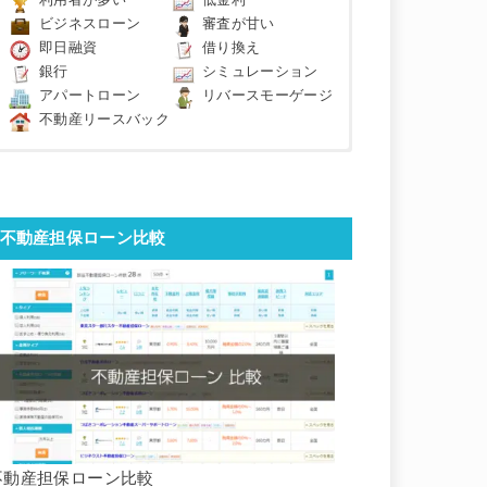
利用者が多い
低金利
ビジネスローン
審査が甘い
即日融資
借り換え
銀行
シミュレーション
アパートローン
リバースモーゲージ
不動産リースバック
不動産担保ローン比較
不動産担保ローン比較