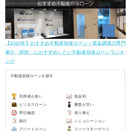
【2025年】おすすめ不動産担保ローン！資金調達の専門
家が「絶対」におすすめしたい不動産担保ローンランキ
ング
不動産担保ローンを探す
利用者が多い
低金利
ビジネスローン
審査が甘い
即日融資
借り換え
銀行
シミュレーション
アパートローン
リバースモーゲージ