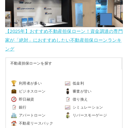
【2025年】おすすめ不動産担保ローン！資金調達の専門
家が「絶対」におすすめしたい不動産担保ローンランキ
ング
不動産担保ローンを探す
利用者が多い
低金利
ビジネスローン
審査が甘い
即日融資
借り換え
銀行
シミュレーション
アパートローン
リバースモーゲージ
不動産リースバック