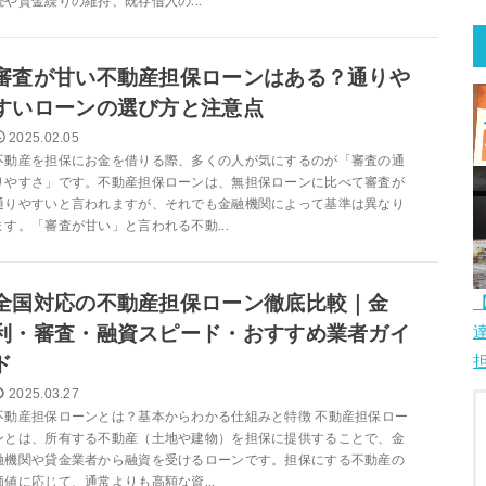
続や資金繰りの維持、既存借入の...
審査が甘い不動産担保ローンはある？通りや
すいローンの選び方と注意点
2025.02.05
不動産を担保にお金を借りる際、多くの人が気にするのが「審査の通
りやすさ」です。不動産担保ローンは、無担保ローンに比べて審査が
通りやすいと言われますが、それでも金融機関によって基準は異なり
ます。「審査が甘い」と言われる不動...
全国対応の不動産担保ローン徹底比較｜金
利・審査・融資スピード・おすすめ業者ガイ
ド
2025.03.27
不動産担保ローンとは？基本からわかる仕組みと特徴 不動産担保ロー
ンとは、所有する不動産（土地や建物）を担保に提供することで、金
融機関や貸金業者から融資を受けるローンです。担保にする不動産の
価値に応じて、通常よりも高額な資...