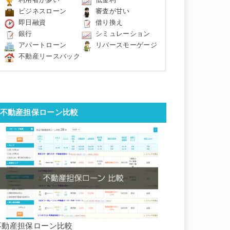
利用者が多い
低金利
ビジネスローン
審査が甘い
即日融資
借り換え
銀行
シミュレーション
アパートローン
リバースモーゲージ
不動産リースバック
不動産担保ローン比較
不動産担保ローン比較