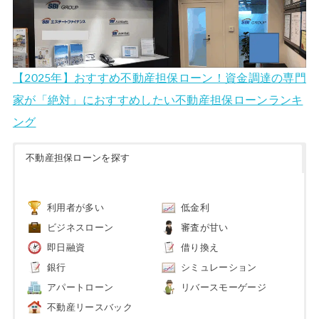
【2025年】おすすめ不動産担保ローン！資金調達の専門
家が「絶対」におすすめしたい不動産担保ローンランキ
ング
不動産担保ローンを探す
利用者が多い
低金利
ビジネスローン
審査が甘い
即日融資
借り換え
銀行
シミュレーション
アパートローン
リバースモーゲージ
不動産リースバック