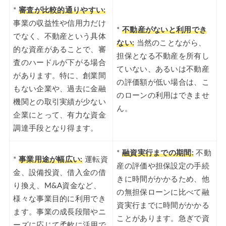
*
審査が比較的通りやすい:
事業の収益性や信用力だけ
*
不動産がないと利用でき
でなく、不動産という具体
ない:
当然のことながら、
的な資産があることで、審
担保となる不動産を所有し
査のハードルが下がる場合
ていない、あるいは不動産
があります。特に、創業間
の評価額が低い場合は、こ
もない企業や、過去に金融
のローンの利用はできませ
機関との取引実績が少ない
ん。
企業にとって、有力な資金
調達手段となり得ます。
*
融資実行までの期間:
不動
*
事業用途が幅広い:
運転資
産の評価や担保設定の手続
金、設備投資、借入金の借
きに時間がかかるため、他
り換え、M&A資金など、
の無担保ローンに比べて融
様々な事業目的に利用でき
資実行までに時間がかかる
ます。事業の成長段階やニ
ことがあります。急ぎで資
ーズに応じて柔軟に活用で