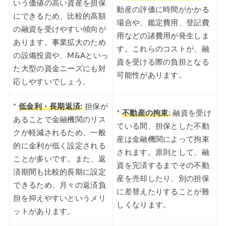
いう価値の高い資産を担保
動産の評価に時間がかかる
にできるため、比較的高額
場合や、鑑定費用、登記費
の融資を受けやすい傾向が
用などの諸費用が発生しま
あります。事業拡大のため
す。これらのコストが、融
の設備投資や、M&Aといっ
資を受ける際の負担となる
た大型の資金ニーズにも対
可能性があります。
応しやすいでしょう。
*
低金利・長期返済:
担保が
*
不動産の拘束:
融資を受け
あることで金融機関のリス
ている間、担保とした不動
クが軽減されるため、一般
産は金融機関によって拘束
的に金利が低く設定される
されます。原則として、融
ことが多いです。また、返
資を完済するまでその不動
済期間も比較的長期に設定
産を売却したり、別の担保
できるため、月々の返済負
に差替えたりすることが難
担を抑えやすいというメリ
しくなります。
ットがあります。