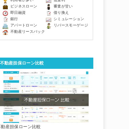
利用者が多い
低金利
ビジネスローン
審査が甘い
即日融資
借り換え
銀行
シミュレーション
アパートローン
リバースモーゲージ
不動産リースバック
不動産担保ローン比較
不動産担保ローン比較