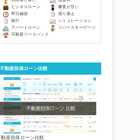
利用者が多い
低金利
ビジネスローン
審査が甘い
即日融資
借り換え
銀行
シミュレーション
アパートローン
リバースモーゲージ
不動産リースバック
不動産担保ローン比較
不動産担保ローン比較