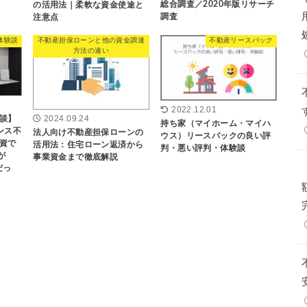
総合調査／2020年版リサーチ
の活用法｜柔軟な資金使途と
調査
注意点
体験談
不動産担保ローンと他の資金調達
不動産リースバック
方法の違い
2022.12.01
2024.09.24
談】
持ち家（マイホーム・マイハ
ンス不
法人向け不動産担保ローンの
ウス）リースバックの良い評
資で
活用法：住宅ローン返済から
判・悪い評判・体験談
が
事業資金まで徹底解説
だっ