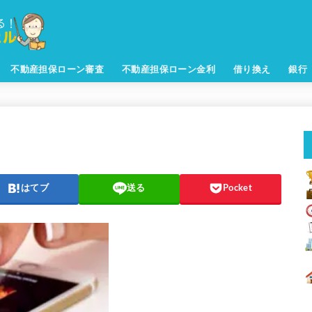
不動産担保ローン審査
不動産担保ローン金利
借り換え
銀行
はてブ
送る
Pocket