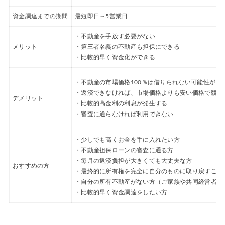
資金調達までの期間
最短即日～5営業日
・不動産を手放す必要がない
メリット
・第三者名義の不動産も担保にできる
・比較的早く資金化ができる
・不動産の市場価格100％は借りられない可能性が高
・返済できなければ、市場価格よりも安い価格で競売
デメリット
・比較的高金利の利息が発生する
・審査に通らなければ利用できない
・少しでも高くお金を手に入れたい方
・不動産担保ローンの審査に通る方
・毎月の返済負担が大きくても大丈夫な方
おすすめの方
・最終的に所有権を完全に自分のものに取り戻すこと
・自分の所有不動産がない方（ご家族や共同経営者、
・比較的早く資金調達をしたい方