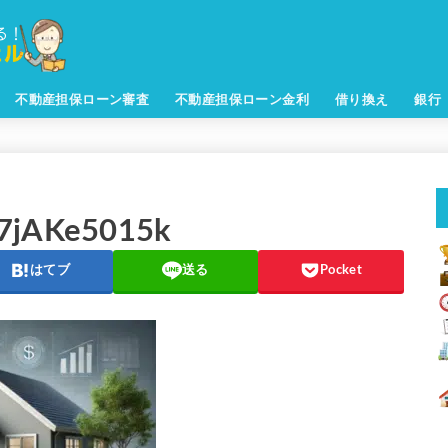
不動産担保ローン審査
不動産担保ローン金利
借り換え
銀行
s7jAKe5015k
はてブ
送る
Pocket