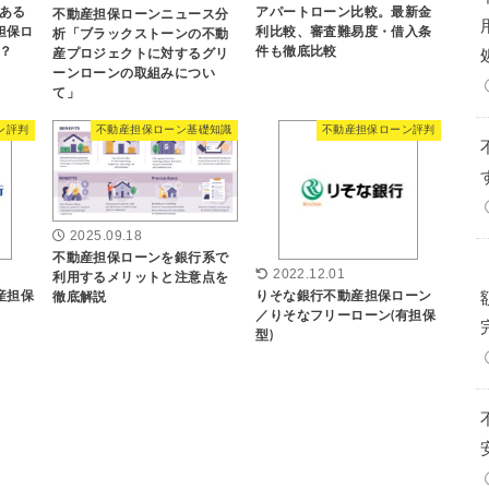
ある
アパートローン比較。最新金
不動産担保ローンニュース分
担保ロ
利比較、審査難易度・借入条
析「ブラックストーンの不動
？
件も徹底比較
産プロジェクトに対するグリ
ーンローンの取組みについ
て」
ン評判
不動産担保ローン基礎知識
不動産担保ローン評判
2025.09.18
不動産担保ローンを銀行系で
2022.12.01
利用するメリットと注意点を
産担保
りそな銀行不動産担保ローン
徹底解説
／りそなフリーローン(有担保
型)