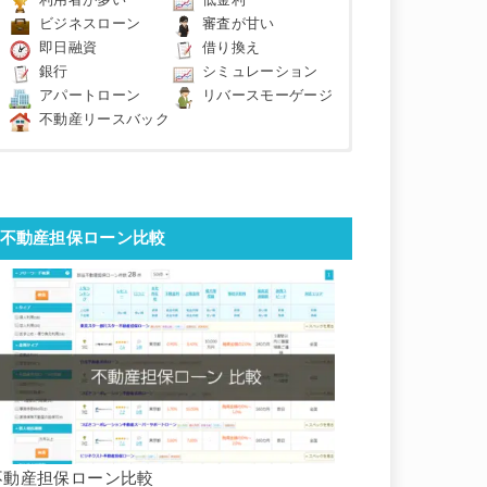
利用者が多い
低金利
ビジネスローン
審査が甘い
即日融資
借り換え
銀行
シミュレーション
アパートローン
リバースモーゲージ
不動産リースバック
不動産担保ローン比較
不動産担保ローン比較