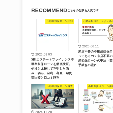
RECOMMEND
不動産担保ローン評判
不動産担保ローンよくあ
2026.06.11
来店不要の不動産担保ロ
2026.08.03
ってあるの？来店不要の
SBIエステートファイナンス不
産担保ローンの申込・契
動産担保ローンを徹底検証。
手続きの流れ
他社と比較して判明した強
み・弱み、金利・審査・融資
額比較と口コミ評判
不動産担保ローン審査
不動産担保ローン借
2024.11.28