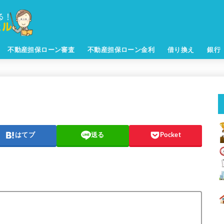
不動産担保ローン審査
不動産担保ローン金利
借り換え
銀行
はてブ
送る
Pocket