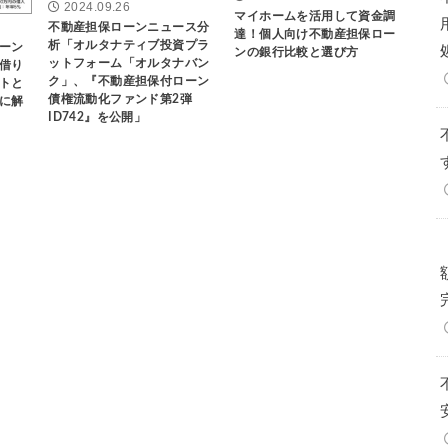
2024.09.26
マイホームを活用して資金調
不動産担保ローンニュース分
達！個人向け不動産担保ロー
析「オルタナティブ投資プラ
ーン
ンの銀行比較と選び方
ットフォーム「オルタナバン
借り
ク」、『不動産担保付ローン
トと
債権流動化ファンド第2弾
に解
ID742』を公開」