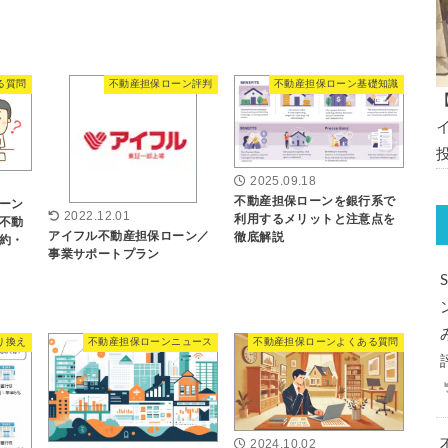
る質問
不動産担保ローン評判
不動産担保ローン基礎知識
2025.09.18
不動産担保ローンを銀行系で
ーン
2022.12.01
利用するメリットと注意点を
不動
アイフル不動産担保ローン／
徹底解説
約・
事業サポートプラン
り換え
不動産担保ローンニュース
不動産担保ローンよくある質問
2024.10.02