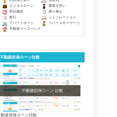
利用者が多い
低金利
ビジネスローン
審査が甘い
即日融資
借り換え
銀行
シミュレーション
アパートローン
リバースモーゲージ
不動産リースバック
不動産担保ローン比較
不動産担保ローン比較