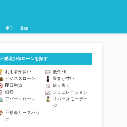
即日
基礎
不動産担保ローンを探す
利用者が多い
低金利
ビジネスローン
審査が甘い
即日融資
借り換え
銀行
シミュレーション
アパートローン
リバースモーゲー
ジ
不動産リースバッ
ク