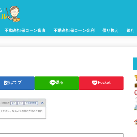
不動産担保ローン審査
不動産担保ローン金利
借り換え
銀行
はてブ
送る
Pocket