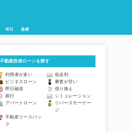
即日
基礎
不動産担保ローンを探す
利用者が多い
低金利
ビジネスローン
審査が甘い
即日融資
借り換え
銀行
シミュレーション
アパートローン
リバースモーゲー
ジ
不動産リースバッ
ク