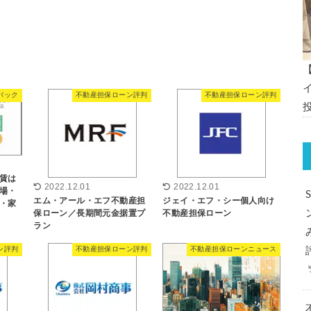
バック
不動産担保ローン評判
不動産担保ローン評判
賃は
2022.12.01
2022.12.01
場・
エム・アール・エフ不動産担
ジェイ・エフ・シー個人向け
・家
保ローン／長期間元金据置プ
不動産担保ローン
ラン
ン評判
不動産担保ローン評判
不動産担保ローンニュース