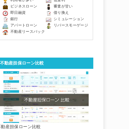
利用者が多い
低金利
ビジネスローン
審査が甘い
即日融資
借り換え
銀行
シミュレーション
アパートローン
リバースモーゲージ
不動産リースバック
不動産担保ローン比較
不動産担保ローン比較