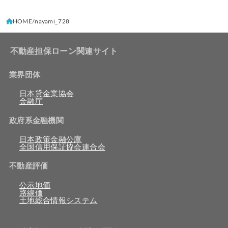
HOME
nayami_728
不動産担保ローン関連サイト
業界団体
日本貸金業協会
金融庁
政府系金融機関
日本政策金融公庫
全国信用保証協会連合会
不動産評価
公示地価
路線価
土地総合情報システム