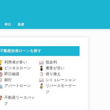
即日
基礎
不動産担保ローンを探す
利用者が多い
低金利
ビジネスローン
審査が甘い
即日融資
借り換え
銀行
シミュレーション
アパートローン
リバースモーゲー
ジ
不動産リースバッ
ク