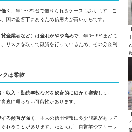
が低く
、年1〜2%台で借りられるケースもあります。こ
ち、国の監督下にあるため信用力が高いからです。
・貸金業者など）は金利がやや高め
で、年3〜8%ほどに
く、リスクを取って融資を行っているため、その分金利
ンクは柔軟
報・収入・勤続年数などを総合的に細かく審査
します。
は審査に通らない可能性があります。
視する傾向が強く
、本人の信用情報に多少問題があって
けられることがあります。たとえば、自営業やフリーラ