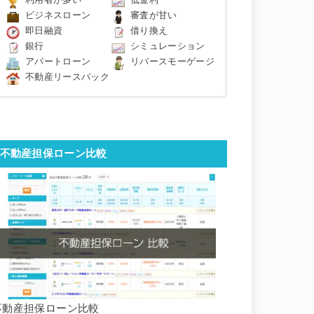
利用者が多い
低金利
ビジネスローン
審査が甘い
即日融資
借り換え
銀行
シミュレーション
アパートローン
リバースモーゲージ
不動産リースバック
不動産担保ローン比較
不動産担保ローン比較