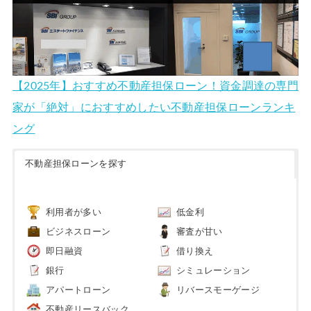
【2025年】おすすめ不動産担保ローン！資金調達の専門
家が「絶対」におすすめしたい不動産担保ローンランキ
ング
不動産担保ローンを探す
利用者が多い
低金利
ビジネスローン
審査が甘い
即日融資
借り換え
銀行
シミュレーション
アパートローン
リバースモーゲージ
不動産リースバック