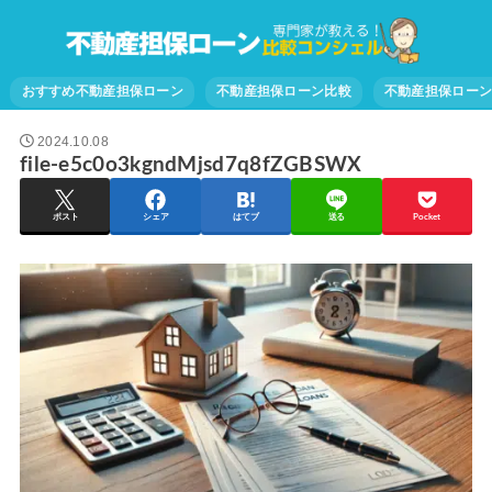
おすすめ不動産担保ローン
不動産担保ローン比較
不動産担保ロー
2024.10.08
file-e5c0o3kgndMjsd7q8fZGBSWX
ポスト
シェア
はてブ
送る
Pocket