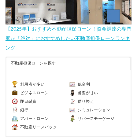
【2025年】おすすめ不動産担保ローン！資金調達の専門
家が「絶対」におすすめしたい不動産担保ローンランキ
ング
不動産担保ローンを探す
利用者が多い
低金利
ビジネスローン
審査が甘い
即日融資
借り換え
銀行
シミュレーション
アパートローン
リバースモーゲージ
不動産リースバック