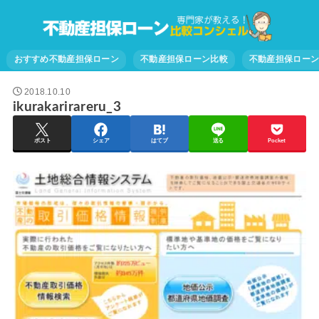
おすすめ不動産担保ローン
不動産担保ローン比較
不動産担保ロー
2018.10.10
ikurakarirareru_3
ポスト
シェア
はてブ
送る
Pocket