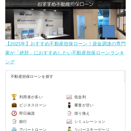
【2025年】おすすめ不動産担保ローン！資金調達の専門
家が「絶対」におすすめしたい不動産担保ローンランキ
ング
不動産担保ローンを探す
利用者が多い
低金利
ビジネスローン
審査が甘い
即日融資
借り換え
銀行
シミュレーション
アパートローン
リバースモーゲージ