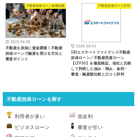
不動産担保ローン基礎知識
不動産担保ローン評判
2025.04.08
2026.08.03
不動産を担保に資金調達！不動産
SBIエステートファイナンス不動産
担保ローンで融資を受ける方法と
担保ローン／不動産投資ローン
審査ポイント
【LTV50】を徹底検証。他社と比較
して判明した強み・弱み、金利・
審査・融資額比較と口コミ評判
不動産担保ローンを探す
利用者が多い
低金利
ビジネスローン
審査が甘い