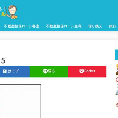
不動産担保ローン審査
不動産担保ローン金利
借り換え
銀行
-5
はてブ
送る
Pocket