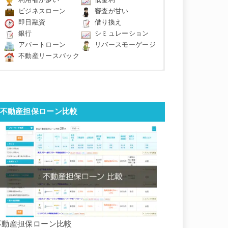
利用者が多い
低金利
ビジネスローン
審査が甘い
即日融資
借り換え
銀行
シミュレーション
アパートローン
リバースモーゲージ
不動産リースバック
不動産担保ローン比較
不動産担保ローン比較