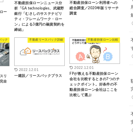
不動産担保ローン利用者への
不動産担保ローンニュース分
総合調査／2020年版リサーチ
析「GA technologies、武蔵野
ロー
調査
銀行「むさしのサステナビリ
ティ・フレームワーク・ロー
ン」による3億円の融資契約を
締結」
バック
不動産リースバック詳細
不動産担保ローン比較
2022.12.01
2022.12.01
FPが教える不動産担保ローン
一建設／リースバックプラス
スリ
会社を比較するときの7つのチ
完全
ェックポイント。好条件の不
動産担保ローン会社はここを
比較して選ぶ