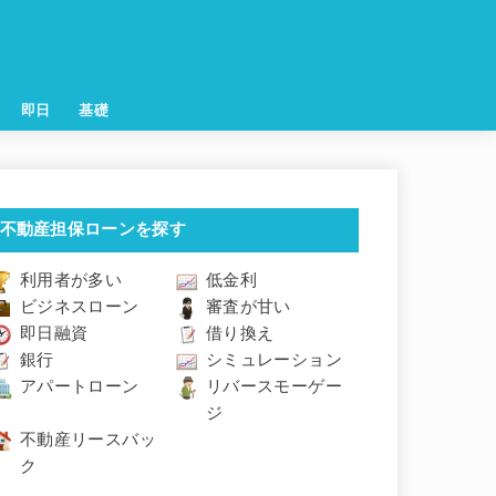
即日
基礎
不動産担保ローンを探す
利用者が多い
低金利
ビジネスローン
審査が甘い
即日融資
借り換え
銀行
シミュレーション
アパートローン
リバースモーゲー
ジ
不動産リースバッ
ク