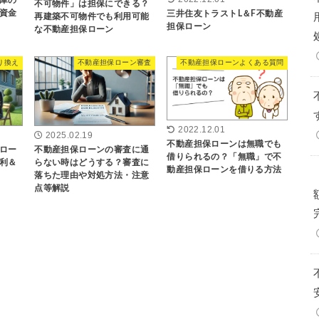
不可物件」は担保にできる？
資金
三井住友トラストL＆F不動産
再建築不可物件でも利用可能
担保ローン
な不動産担保ローン
り換え
不動産担保ローン審査
不動産担保ローンよくある質問
2022.12.01
2025.02.19
不動産担保ローンは無職でも
ロー
不動産担保ローンの審査に通
借りられるの？「無職」で不
利＆
らない時はどうする？審査に
動産担保ローンを借りる方法
落ちた理由や対処方法・注意
点等解説