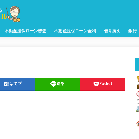
不動産担保ローン審査
不動産担保ローン金利
借り換え
銀行
はてブ
送る
Pocket