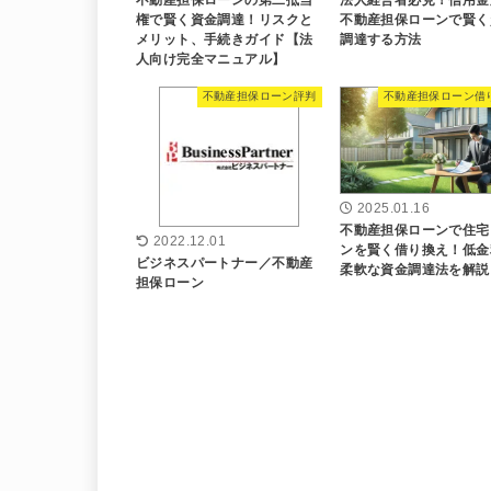
権で賢く資金調達！リスクと
不動産担保ローンで賢く
メリット、手続きガイド【法
調達する方法
人向け完全マニュアル】
不動産担保ローン評判
不動産担保ローン借
2025.01.16
不動産担保ローンで住宅
2022.12.01
ンを賢く借り換え！低金
ビジネスパートナー／不動産
柔軟な資金調達法を解説
担保ローン