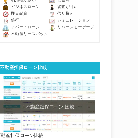
利用者が多い
低金利
ビジネスローン
審査が甘い
即日融資
借り換え
銀行
シミュレーション
アパートローン
リバースモーゲージ
不動産リースバック
不動産担保ローン比較
不動産担保ローン比較