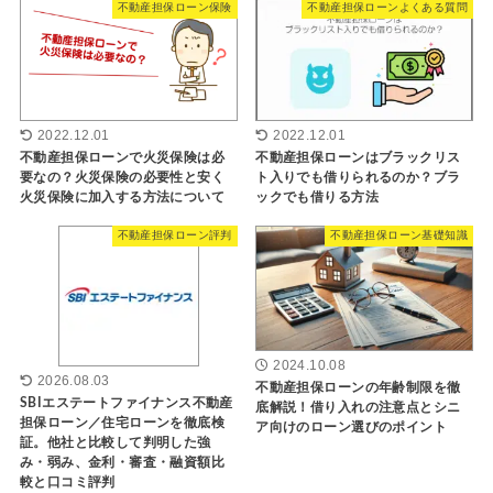
不動産担保ローン保険
不動産担保ローンよくある質問
2022.12.01
2022.12.01
不動産担保ローンで火災保険は必
不動産担保ローンはブラックリス
要なの？火災保険の必要性と安く
ト入りでも借りられるのか？ブラ
火災保険に加入する方法について
ックでも借りる方法
不動産担保ローン評判
不動産担保ローン基礎知識
2024.10.08
2026.08.03
不動産担保ローンの年齢制限を徹
SBIエステートファイナンス不動産
底解説！借り入れの注意点とシニ
担保ローン／住宅ローンを徹底検
ア向けのローン選びのポイント
証。他社と比較して判明した強
み・弱み、金利・審査・融資額比
較と口コミ評判