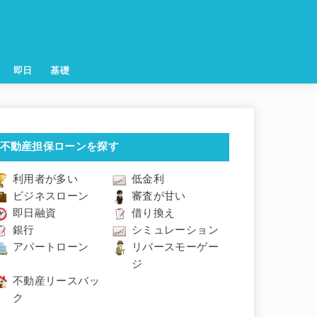
即日
基礎
不動産担保ローンを探す
利用者が多い
低金利
ビジネスローン
審査が甘い
即日融資
借り換え
銀行
シミュレーション
アパートローン
リバースモーゲー
ジ
不動産リースバッ
ク