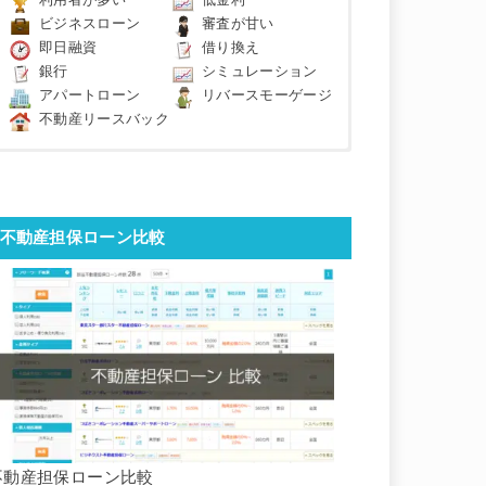
利用者が多い
低金利
ビジネスローン
審査が甘い
即日融資
借り換え
銀行
シミュレーション
アパートローン
リバースモーゲージ
不動産リースバック
不動産担保ローン比較
不動産担保ローン比較