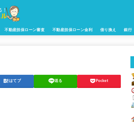
不動産担保ローン審査
不動産担保ローン金利
借り換え
銀行
はてブ
送る
Pocket