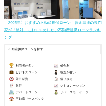
【2025年】おすすめ不動産担保ローン！資金調達の専門
家が「絶対」におすすめしたい不動産担保ローンランキ
ング
不動産担保ローンを探す
利用者が多い
低金利
ビジネスローン
審査が甘い
即日融資
借り換え
銀行
シミュレーション
アパートローン
リバースモーゲージ
不動産リースバック