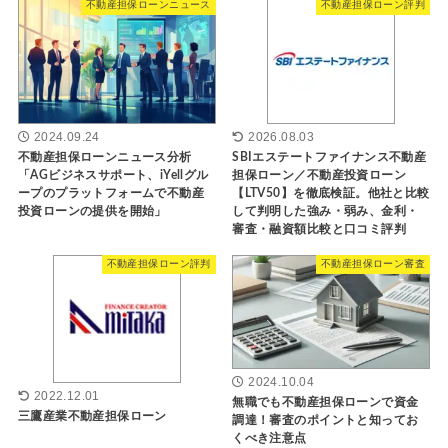
不動産担保ローンニュース
不動産担保ローン評判
2024.09.24
2026.08.03
不動産担保ローンニュース分析
SBIエステートファイナンス不動産
「AGビジネスサポート、iYellグル
担保ローン／不動産投資ローン
ープのプラットフォームで不動産
【LTV50】を徹底検証。他社と比較
投資ローンの提供を開始」
して判明した強み・弱み、金利・
審査・融資額比較と口コミ評判
不動産担保ローン評判
不動産担保ローン審査
2024.10.04
2022.12.01
無職でも不動産担保ローンで資金
三鷹産業不動産担保ローン
調達！審査のポイントと知ってお
くべき注意点