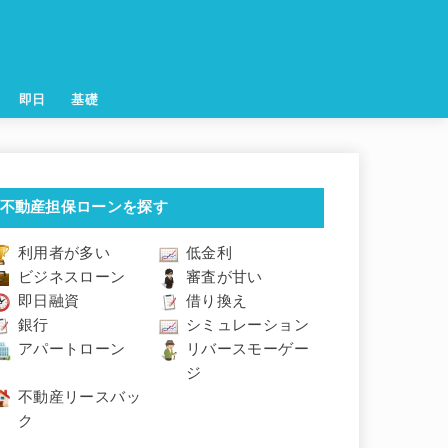
即日
基礎
不動産担保ローンを探す
利用者が多い
低金利
ビジネスローン
審査が甘い
即日融資
借り換え
銀行
シミュレーション
アパートローン
リバースモーゲー
ジ
不動産リースバッ
ク