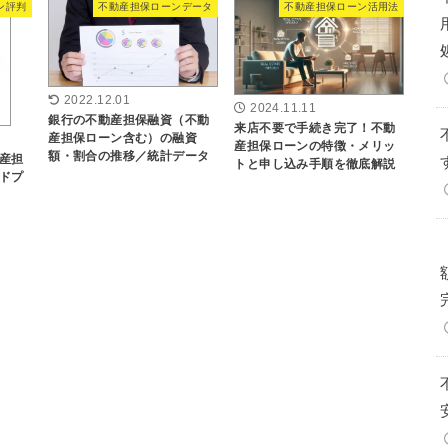
ン評判
不動産担保ローンデータ
不動産担保ローン活用法
2022.12.01
2024.11.11
銀行の不動産担保融資（不動
来店不要で手続き完了！不動
産担保ローン含む）の融資
産担保ローンの特徴・メリッ
額・割合の推移／統計データ
産担
トと申し込み手順を徹底解説
ドプ