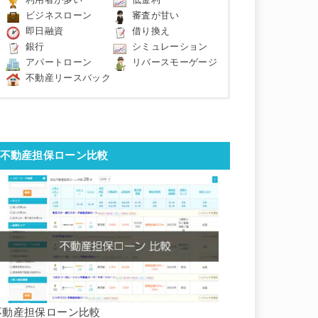
利用者が多い
低金利
ビジネスローン
審査が甘い
即日融資
借り換え
銀行
シミュレーション
アパートローン
リバースモーゲージ
不動産リースバック
不動産担保ローン比較
不動産担保ローン比較