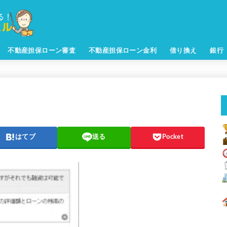
不動産担保ローン審査
不動産担保ローン金利
借り換え
銀行
はてブ
送る
Pocket