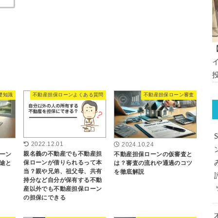
礎知識
不動産担保ローンよくある質問
不動産担保ローン審査
2022.12.01
2024.10.24
親名義の不動産でも不動産担
ーン
不動産担保ローンの仮審査と
保ローンが借りられるって本
途と
は？審査の流れや通過のコツ
当？親や兄弟、祖父母、共有
を徹底解説
持分など自分が保有する不動
産以外でも不動産担保ローン
の担保にできる