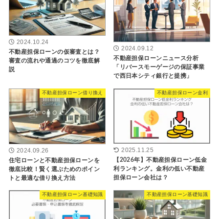
2024.10.24
2024.09.12
不動産担保ローンの仮審査とは？
不動産担保ローンニュース分析
審査の流れや通過のコツを徹底解
「リバースモーゲージの保証事業
説
で西日本シティ銀行と提携」
不動産担保ローン借り換え
不動産担保ローン金利
2025.11.25
2024.09.26
【2026年】不動産担保ローン低金
住宅ローンと不動産担保ローンを
利ランキング。金利の低い不動産
徹底比較！賢く選ぶためのポイン
担保ローン会社は？
トと最適な借り換え方法
不動産担保ローン基礎知識
不動産担保ローン基礎知識