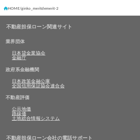
HOME
ginko_meritdemerit-2
不動産担保ローン関連サイト
業界団体
日本貸金業協会
金融庁
政府系金融機関
日本政策金融公庫
全国信用保証協会連合会
不動産評価
公示地価
路線価
土地総合情報システム
不動産担保ローン会社の電話サポート