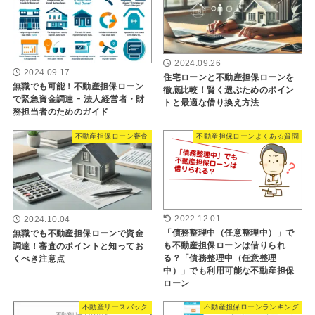
2024.09.26
2024.09.17
住宅ローンと不動産担保ローンを
無職でも可能！不動産担保ローン
徹底比較！賢く選ぶためのポイン
で緊急資金調達 – 法人経営者・財
トと最適な借り換え方法
務担当者のためのガイド
不動産担保ローン審査
不動産担保ローンよくある質問
2022.12.01
2024.10.04
「債務整理中（任意整理中）」で
無職でも不動産担保ローンで資金
も不動産担保ローンは借りられ
調達！審査のポイントと知ってお
る？「債務整理中（任意整理
くべき注意点
中）」でも利用可能な不動産担保
ローン
不動産リースバック
不動産担保ローンランキング