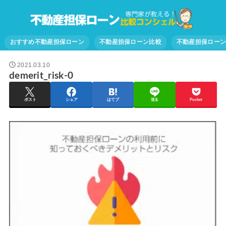
おすすめ不動産担保ローン
不動産担保ローン比較
不動産担保ロー
2021.03.10
demerit_risk-0
ポスト
シェア
はてブ
送る
Pocket