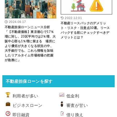
2022.12.01
2024.09.17
不動産リースバックのデメリッ
不動産担保ローンニュース分析
ト・リスク・注意点10選。リース
「【不動産価格】東京都心で17％
バックする前にチェックすべきデ
増に対し、23区平均では2％増、大
メリットとは？
阪中心部も1％増に留まる 場所に
より優劣が大きくなる状況の中、
大手銀行でも、これら情報を加味
したリアルタイム市場相場の把握
が急務に」
不動産担保ローンを探す
利用者が多い
低金利
ビジネスローン
審査が甘い
即日融資
借り換え