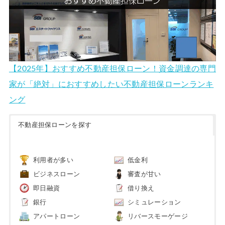
【2025年】おすすめ不動産担保ローン！資金調達の専門
家が「絶対」におすすめしたい不動産担保ローンランキ
ング
不動産担保ローンを探す
利用者が多い
低金利
ビジネスローン
審査が甘い
即日融資
借り換え
銀行
シミュレーション
アパートローン
リバースモーゲージ