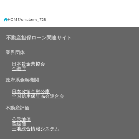
HOME
omatome_728
不動産担保ローン関連サイト
業界団体
日本貸金業協会
金融庁
政府系金融機関
日本政策金融公庫
全国信用保証協会連合会
不動産評価
公示地価
路線価
土地総合情報システム