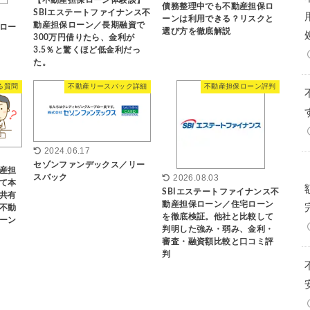
【不動産担保ローン体験談】
債務整理中でも不動産担保ロ
SBIエステートファイナンス不
ーンは利用できる？リスクと
動産担保ローン／長期融資で
ロー
選び方を徹底解説
300万円借りたら、金利が
3.5％と驚くほど低金利だっ
た。
る質問
不動産リースバック詳細
不動産担保ローン評判
2024.06.17
セゾンファンデックス／リー
産担
スバック
2026.08.03
て本
SBIエステートファイナンス不
共有
動産担保ローン／住宅ローン
不動
を徹底検証。他社と比較して
ーン
判明した強み・弱み、金利・
審査・融資額比較と口コミ評
判