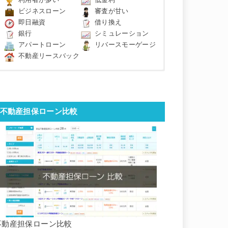
利用者が多い
低金利
ビジネスローン
審査が甘い
即日融資
借り換え
銀行
シミュレーション
アパートローン
リバースモーゲージ
不動産リースバック
不動産担保ローン比較
不動産担保ローン比較