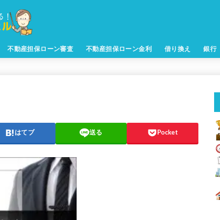
不動産担保ローン審査
不動産担保ローン金利
借り換え
銀行
はてブ
送る
Pocket