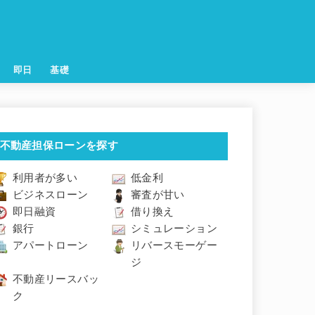
即日
基礎
不動産担保ローンを探す
利用者が多い
低金利
ビジネスローン
審査が甘い
即日融資
借り換え
銀行
シミュレーション
アパートローン
リバースモーゲー
ジ
不動産リースバッ
ク