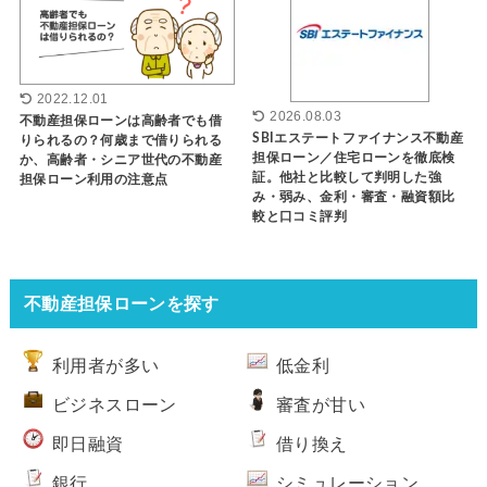
2022.12.01
2026.08.03
不動産担保ローンは高齢者でも借
SBIエステートファイナンス不動産
りられるの？何歳まで借りられる
担保ローン／住宅ローンを徹底検
か、高齢者・シニア世代の不動産
証。他社と比較して判明した強
担保ローン利用の注意点
み・弱み、金利・審査・融資額比
較と口コミ評判
不動産担保ローンを探す
利用者が多い
低金利
ビジネスローン
審査が甘い
即日融資
借り換え
銀行
シミュレーション