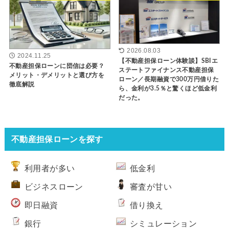
2026.08.03
2024.11.25
【不動産担保ローン体験談】SBIエ
不動産担保ローンに団信は必要？
ステートファイナンス不動産担保
メリット・デメリットと選び方を
ローン／長期融資で300万円借りた
徹底解説
ら、金利が3.5％と驚くほど低金利
だった。
不動産担保ローンを探す
利用者が多い
低金利
ビジネスローン
審査が甘い
即日融資
借り換え
銀行
シミュレーション