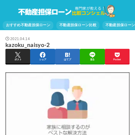
おすすめ不動産担保ローン
不動産担保ローン比較
不動産担保ロー
2021.04.14
kazoku_naisyo-2
ポスト
シェア
はてブ
送る
Pocket