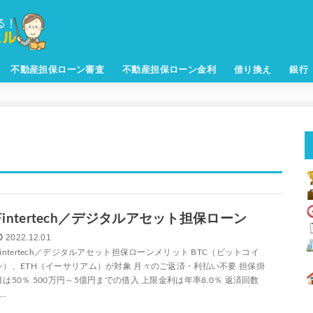
不動産担保ローン審査
不動産担保ローン金利
借り換え
銀行
Fintertech／デジタルアセット担保ローン
2022.12.01
Fintertech／デジタルアセット担保ローンメリット BTC（ビットコイ
ン）、ETH（イーサリアム）が対象 月々のご返済・利払い不要 担保掛
目は50％ 500万円～5億円までの借入 上限金利は年率8.0％ 返済回数
...