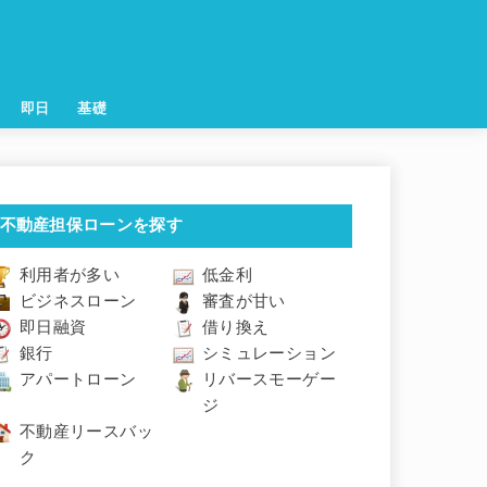
即日
基礎
不動産担保ローンを探す
利用者が多い
低金利
ビジネスローン
審査が甘い
即日融資
借り換え
銀行
シミュレーション
アパートローン
リバースモーゲー
ジ
不動産リースバッ
ク