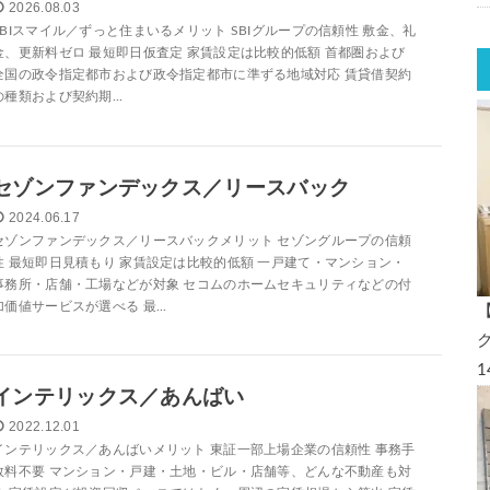
2026.08.03
SBIスマイル／ずっと住まいるメリット SBIグループの信頼性 敷金、礼
金、更新料ゼロ 最短即日仮査定 家賃設定は比較的低額 首都圏および
全国の政令指定都市および政令指定都市に準ずる地域対応 賃貸借契約
の種類および契約期...
セゾンファンデックス／リースバック
2024.06.17
セゾンファンデックス／リースバックメリット セゾングループの信頼
性 最短即日見積もり 家賃設定は比較的低額 一戸建て・マンション・
事務所・店舗・工場などが対象 セコムのホームセキュリティなどの付
加価値サービスが選べる 最...
インテリックス／あんばい
2022.12.01
インテリックス／あんばいメリット 東証一部上場企業の信頼性 事務手
数料不要 マンション・戸建・土地・ビル・店舗等、どんな不動産も対