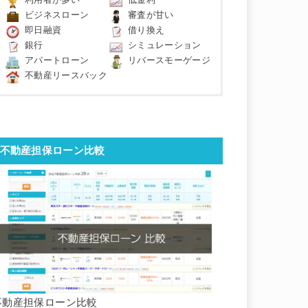
利用者が多い
低金利
ビジネスローン
審査が甘い
即日融資
借り換え
銀行
シミュレーション
アパートローン
リバースモーゲージ
不動産リースバック
不動産担保ローン比較
不動産担保ローン比較