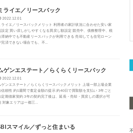
ミライエ／リースバック
2022.12.01
ミライエ／リースバックメリット 利用者の家計状況に合わせた安い家
賃設定 買い戻しがしやすくなる買戻し額設定 競売中、債務整理中、税
金滞納中でも不動産リースバックが利用できる 売却しても住宅ローン
が完済できない場合でも、不...
ムゲンエステート／らくらくリースバック
2022.12.01
ムゲンエステート／らくらくリースバックメリット 上場一部上場企業
の信頼性 約1週間で査定金額の提示 約40日で買取額を支払い 3年ごと
の定期借家契約 3年の契約完了後は、延長・売却・買戻しの選択が可
能 対象エリアは一都三...
SBIスマイル／ずっと住まいる