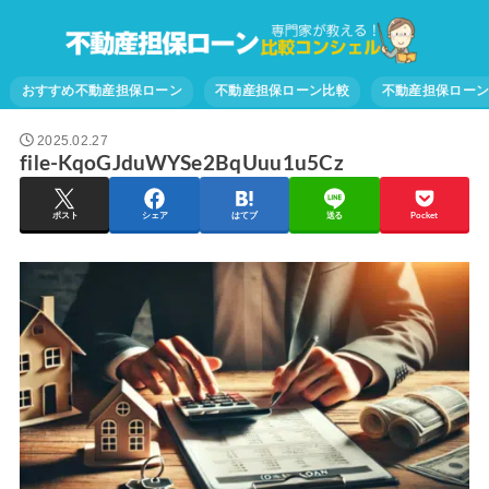
おすすめ不動産担保ローン
不動産担保ローン比較
不動産担保ロー
2025.02.27
file-KqoGJduWYSe2BqUuu1u5Cz
ポスト
シェア
はてブ
送る
Pocket