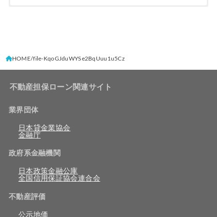
HOME
file-KqoGJduWYSe2BqUuu1u5Cz
不動産担保ローン関連サイト
業界団体
日本貸金業協会
金融庁
政府系金融機関
日本政策金融公庫
全国信用保証協会連合会
不動産評価
公示地価