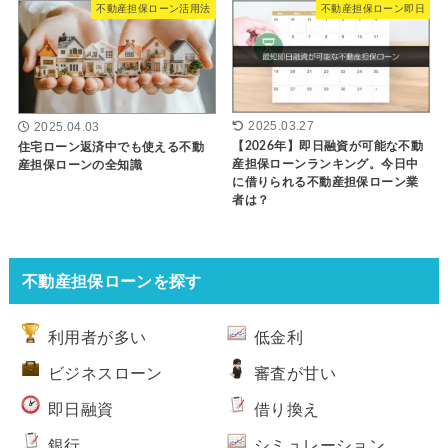
不動産担保ローン活用法
不動産担保ローン即日
2025.03.27
2025.04.03
【2026年】即日融資が可能な不動
住宅ローン返済中でも使える不動
産担保ローンランキング。今日中
産担保ローンの全知識
に借りられる不動産担保ローン業
者は？
不動産担保ローンを探す
利用者が多い
低金利
ビジネスローン
審査が甘い
即日融資
借り換え
銀行
シミュレーション