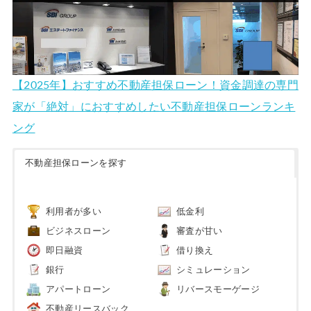
【2025年】おすすめ不動産担保ローン！資金調達の専門
家が「絶対」におすすめしたい不動産担保ローンランキ
ング
不動産担保ローンを探す
利用者が多い
低金利
ビジネスローン
審査が甘い
即日融資
借り換え
銀行
シミュレーション
アパートローン
リバースモーゲージ
不動産リースバック