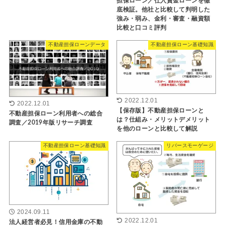
担保ローン／仕入資金ローンを徹
底検証。他社と比較して判明した
強み・弱み、金利・審査・融資額
比較と口コミ評判
不動産担保ローンデータ
不動産担保ローン基礎知識
2022.12.01
2022.12.01
【保存版】不動産担保ローンと
不動産担保ローン利用者への総合
は？仕組み・メリットデメリット
調査／2019年版リサーチ調査
を他のローンと比較して解説
不動産担保ローン基礎知識
リバースモーゲージ
2024.09.11
2022.12.01
法人経営者必見！信用金庫の不動