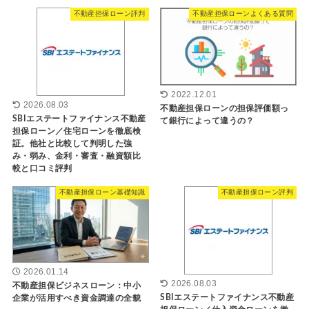
不動産担保ローン評判
不動産担保ローンよくある質問
2022.12.01
2026.08.03
不動産担保ローンの担保評価額っ
SBIエステートファイナンス不動産
て銀行によって違うの？
担保ローン／住宅ローンを徹底検
証。他社と比較して判明した強
み・弱み、金利・審査・融資額比
較と口コミ評判
不動産担保ローン基礎知識
不動産担保ローン評判
2026.01.14
2026.08.03
不動産担保ビジネスローン：中小
SBIエステートファイナンス不動産
企業が活用すべき資金調達の全貌