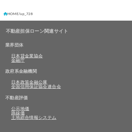
HOME
up_728
不動産担保ローン関連サイト
業界団体
日本貸金業協会
金融庁
政府系金融機関
日本政策金融公庫
全国信用保証協会連合会
不動産評価
公示地価
路線価
土地総合情報システム