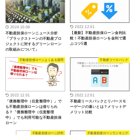
2022.12.01
2024.10.09
【最新】不動産担保ローン金利比
不動産担保ローンニュース分析
較！不動産担保ローンを金利で選
「ブラックストーンの不動産プロ
ぶコツ5選
ジェクトに対するグリーンローン
の取組みについて」
不動産担保ローンよくある質問
不動産リースバック
2022.12.01
2022.12.01
「債務整理中（任意整理中）」で
不動産リースバックとリバースモ
も不動産担保ローンは借りられ
ーゲージの違いとは？メリットデ
る？「債務整理中（任意整理
メリット比較
中）」でも利用可能な不動産担保
ローン
不動産担保ローン評判
不動産担保ローンランキング