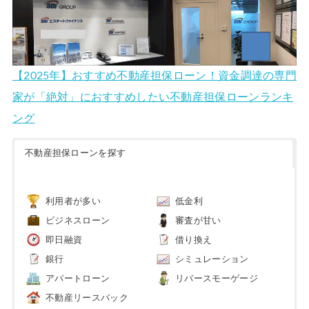
【2025年】おすすめ不動産担保ローン！資金調達の専門
家が「絶対」におすすめしたい不動産担保ローンランキ
ング
不動産担保ローンを探す
利用者が多い
低金利
ビジネスローン
審査が甘い
即日融資
借り換え
銀行
シミュレーション
アパートローン
リバースモーゲージ
不動産リースバック