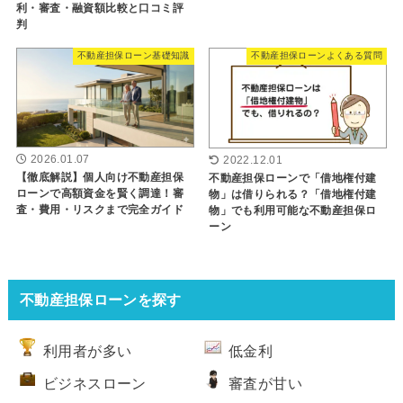
利・審査・融資額比較と口コミ評
判
不動産担保ローン基礎知識
不動産担保ローンよくある質問
2026.01.07
2022.12.01
【徹底解説】個人向け不動産担保
不動産担保ローンで「借地権付建
ローンで高額資金を賢く調達！審
物」は借りられる？「借地権付建
査・費用・リスクまで完全ガイド
物」でも利用可能な不動産担保ロ
ーン
不動産担保ローンを探す
利用者が多い
低金利
ビジネスローン
審査が甘い