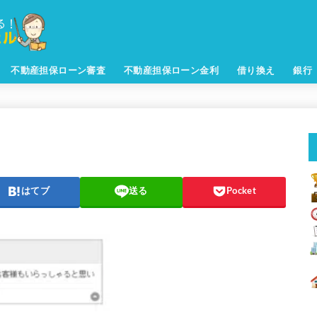
不動産担保ローン審査
不動産担保ローン金利
借り換え
銀行
はてブ
送る
Pocket