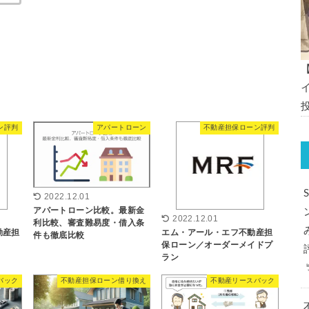
ン評判
アパートローン
不動産担保ローン評判
2022.12.01
アパートローン比較。最新金
2022.12.01
利比較、審査難易度・借入条
動産担
エム・アール・エフ不動産担
件も徹底比較
保ローン／オーダーメイドプ
ラン
バック
不動産担保ローン借り換え
不動産リースバック