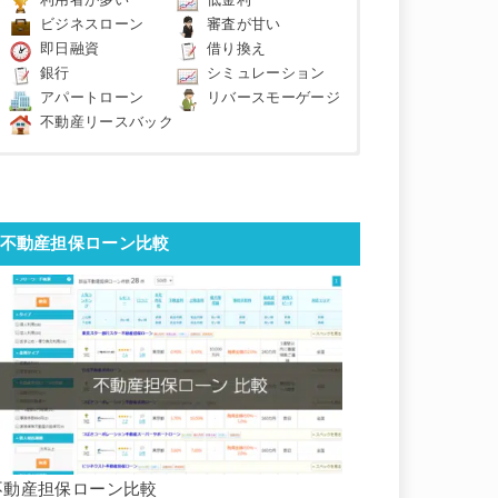
利用者が多い
低金利
ビジネスローン
審査が甘い
即日融資
借り換え
銀行
シミュレーション
アパートローン
リバースモーゲージ
不動産リースバック
不動産担保ローン比較
不動産担保ローン比較