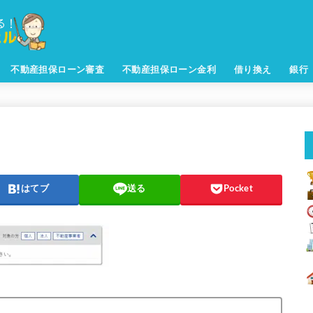
不動産担保ローン審査
不動産担保ローン金利
借り換え
銀行
はてブ
送る
Pocket