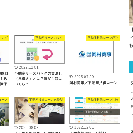
キング
不動産リースバック
不動産担保ローン評判
2022.12.01
担保ロ
不動産リースバックの買戻し
2025.07.29
！あ
（再購入）とは？買戻し額は
岡村商事／不動産担保ローン
担保
いくら？
ュース
不動産投資ローン体験談
不動産担保ローン比較
2022.12.01
2026.08.03