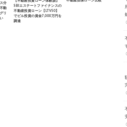
不動産担保ローン比較
【不動産投資ローン体験談】
ス分
SBIエステートファイナンスの
不動
不動産投資ローン【LTV50】
グリ
でビル投資の資金7,000万円を
い
調達