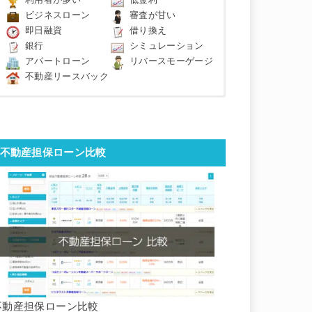
利用者が多い
低金利
ビジネスローン
審査が甘い
即日融資
借り換え
銀行
シミュレーション
アパートローン
リバースモーゲージ
不動産リースバック
不動産担保ローン比較
不動産担保ローン比較