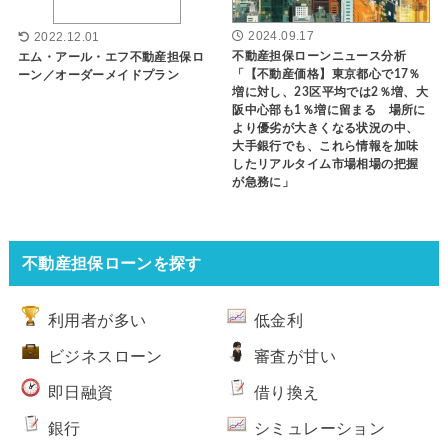
2024.09.17
2022.12.01
不動産担保ローンニュース分析
エム・アール・エフ不動産担保ロ
「【不動産価格】東京都心で17％
ーン／オーダーメイドプラン
増に対し、23区平均では2％増、大
阪中心部も1％増に留まる 場所に
より優劣が大きくなる状況の中、
大手銀行でも、これら情報を加味
したリアルタイム市場相場の把握
が急務に」
不動産担保ローンを探す
利用者が多い
低金利
ビジネスローン
審査が甘い
即日融資
借り換え
銀行
シミュレーション