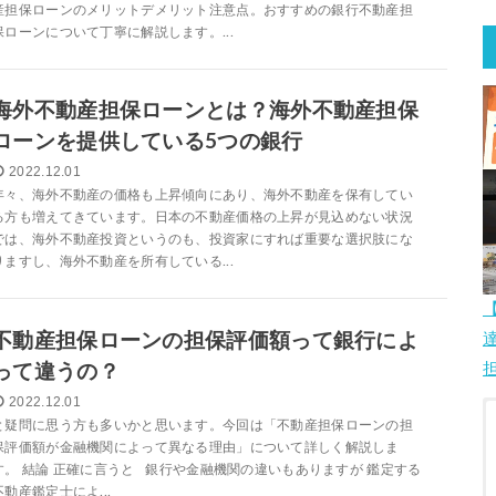
産担保ローンのメリットデメリット注意点。おすすめの銀行不動産担
保ローンについて丁寧に解説します。...
海外不動産担保ローンとは？海外不動産担保
ローンを提供している5つの銀行
2022.12.01
年々、海外不動産の価格も上昇傾向にあり、海外不動産を保有してい
る方も増えてきています。日本の不動産価格の上昇が見込めない状況
では、海外不動産投資というのも、投資家にすれば重要な選択肢にな
りますし、海外不動産を所有している...
不動産担保ローンの担保評価額って銀行によ
って違うの？
2022.12.01
と疑問に思う方も多いかと思います。今回は「不動産担保ローンの担
保評価額が金融機関によって異なる理由」について詳しく解説しま
す。 結論 正確に言うと 銀行や金融機関の違いもありますが 鑑定する
不動産鑑定士によ...