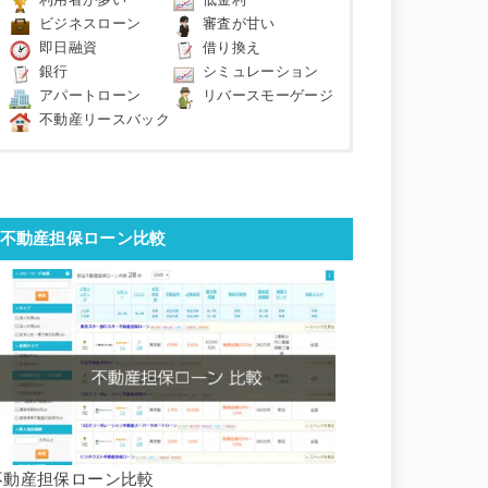
利用者が多い
低金利
ビジネスローン
審査が甘い
即日融資
借り換え
銀行
シミュレーション
アパートローン
リバースモーゲージ
不動産リースバック
不動産担保ローン比較
不動産担保ローン比較